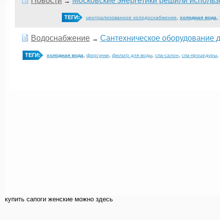
Новости
Московские энергетики решили использ
→
ТЕГИ:
централизованное холодоснабжение
,
холодная вода
,
Водоснабжение
Сантехническое оборудование 
→
ТЕГИ:
холодная вода
,
форсунки
,
фильтр для воды
,
спа-салон
,
спа-процедуры
,
купить cапоги женские можно здесь