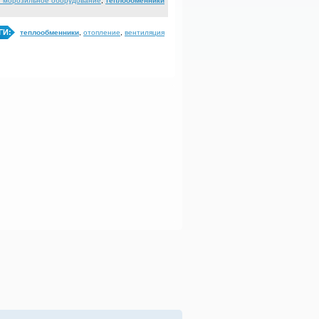
и морозильное оборудование
,
теплообменники
ГИ:
теплообменники
,
отопление
,
вентиляция