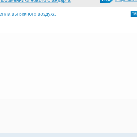
лообменники нового стандарта
ТЕГИ:
холодильное 
епла вытяжного воздуха
ТЕ