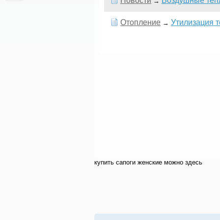
Новости
Воздушные теп
→
Отопление
Утилизация т
→
купить cапоги женские можно здесь