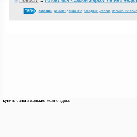
Новости
Готовимся к самой жаркой летней неде
→
ТЕГИ:
сквозняк
,
рекомендации мчс
,
погодные условия
,
повышение тем
купить cапоги женские можно здесь