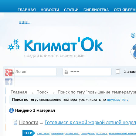
ГЛАВНАЯ
НОВОСТИ
СТАТЬИ
БИБЛИОТЕКА
ОБЪЯВЛЕН
ЕЩЕ...
создай климат в своем доме!
Запом
Главная
Поиск
Поиск по тегу "повышение температур
→
→
Поиск по тегу:
«повышение температуры», искать по
другому тегу
Найдено 1 материал
Новости
Готовимся к самой жаркой летней неде
→
ТЕГИ:
сквозняк
,
рекомендации мчс
,
погодные условия
,
повышение темп