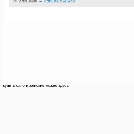
Унитазы
Унитаз яблоко
→
купить cапоги женские можно здесь