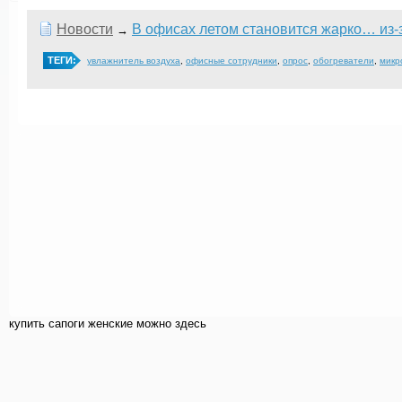
Новости
В офисах летом становится жарко… из-
→
ТЕГИ:
увлажнитель воздуха
,
офисные сотрудники
,
опрос
,
обогреватели
,
микр
купить cапоги женские можно здесь