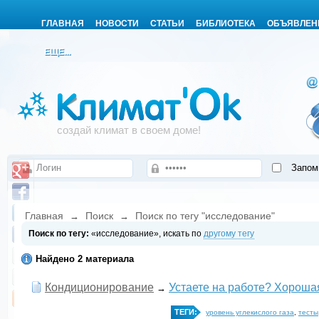
ГЛАВНАЯ
НОВОСТИ
СТАТЬИ
БИБЛИОТЕКА
ОБЪЯВЛЕН
ЕЩЕ...
создай климат в своем доме!
Запом
Главная
Поиск
Поиск по тегу "исследование"
→
→
Поиск по тегу:
«исследование», искать по
другому тегу
Найдено 2 материала
Кондиционирование
Устаете на работе? Хороша
→
ТЕГИ:
уровень углекислого газа
,
тесты