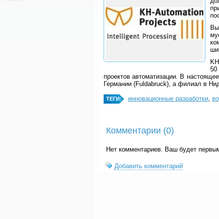
до
пр
по
Вы
му
ко
ши
KH
50
проектов автоматизации. В настоящее
Германии (Fuldabruck), а филиал в Ни
инновационные разработки
,
во
ТЕГИ:
Комментарии (
0
)
Нет комментариев. Ваш будет первы
Добавить комментарий