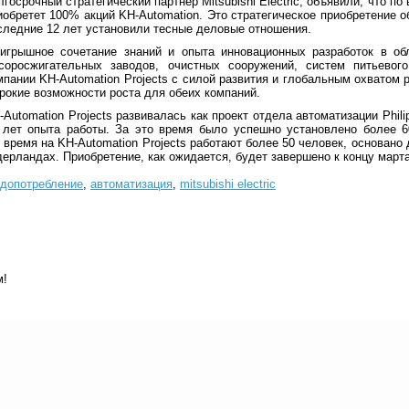
лгосрочный стратегический партнер Mitsubishi Electric, объявили, что по 
иобретет 100% акций KH-Automation. Это стратегическое приобретение о
следние 12 лет установили тесные деловые отношения.
игрышное сочетание знаний и опыта инновационных разработок в обл
соросжигательных заводов, очистных сооружений, систем питьевог
мпании KH-Automation Projects с силой развития и глобальным охватом ры
рокие возможности роста для обеих компаний.
-Automation Projects развивалась как проект отдела автоматизации Phili
 лет опыта работы. За это время было успешно установлено более 
 время на KH-Automation Projects работают более 50 человек, основано 
дерландах. Приобретение, как ожидается, будет завершено к концу марта
допотребление
,
автоматизация
,
mitsubishi electric
м!