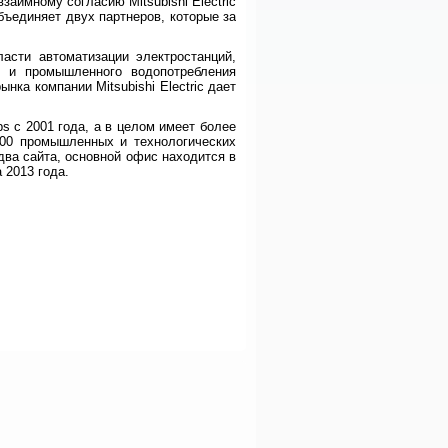
взаимному согласию Mitsubishi Electric
бъединяет двух партнеров, которые за
асти автоматизации электростанций,
о и промышленного водопотребления
нка компании Mitsubishi Electric дает
ps с 2001 года, а в целом имеет более
600 промышленных и технологических
два сайта, основной офис находится в
 2013 года.