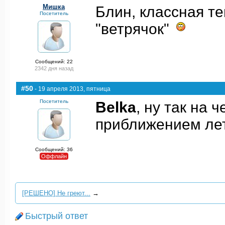
Мишка
Блин, классная те
Посетитель
"ветрячок"
Сообщений: 22
2342 дня назад
#50
- 19 апреля 2013, пятница
Посетитель
Belka
, ну так на
приближением лет
Сообщений: 36
Оффлайн
[РЕШЕНО] Не греют...
→
Быстрый ответ