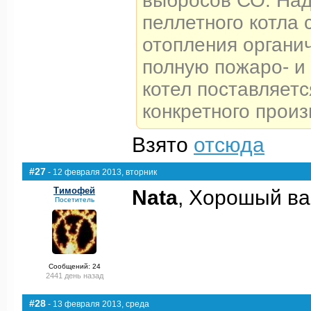
выбросов СО. Над
пеллетного котла 
отопления органи
полную пожаро- и
котел поставляет
конкретного произ
Взято
отсюда
#27
- 12 февраля 2013, вторник
Тимофей
Nata
, Хорошый ва
Посетитель
Сообщений: 24
2441 день назад
#28
- 13 февраля 2013, среда