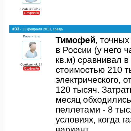
Сообщений: 22
Оффлайн
#33
- 13 февраля 2013, среда
Посетитель
Тимофей
, точных
в России (у него
кв.м) сравнивал в
Сообщений: 14
стоимостью 210 ты
Оффлайн
электрического, о
120 тысяч. Затра
месяц обходились
пеллетами - 8 тыс
условиях, когда г
вариант.