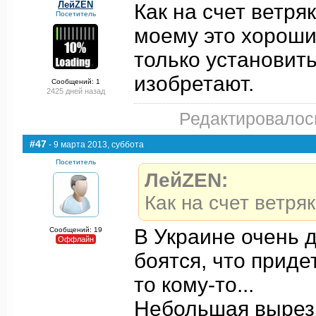
ЛейZEN
Как на счет ветря
Посетитель
моему это хороши
только установить
изобретают.
Сообщений: 1
2425 дней назад
Редактировалось
#47
- 9 марта 2013, суббота
Посетитель
ЛейZEN:
Как на счет ветря
В Украине очень 
Сообщений: 19
Оффлайн
боятся, что приде
то кому-то...
Небольшая вырез