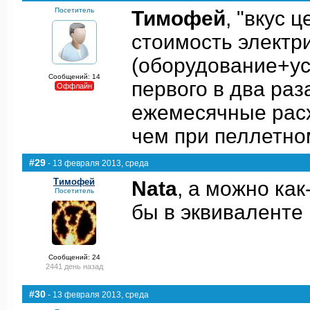
Посетитель
Тимофей
, "вкус 
стоимость электри
(оборудование+ус
Сообщений: 14
первого в два раз
Оффлайн
ежемесячные расх
чем при пеллетно
#29
- 13 февраля 2013, среда
Тимофей
Nata
, а можно как
Посетитель
бы в эквиваленте 
Сообщений: 24
2441 день назад
#30
- 13 февраля 2013, среда