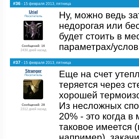
#36
- 15 февраля 2013, пятница
Uriel
Ну, можно ведь за
Посетитель
недорогая или бес
будет стоить в ме
параметрах/услов
Сообщений: 16
2430 дней назад
#37
- 15 февраля 2013, пятница
Stranger
Еще на счет утеп
Посетитель
теряется через ст
хорошей термоизо
Из несложных спо
Сообщений: 28
2312 дней назад
20% - это когда в
таковое имеется 
например), закач