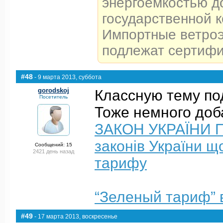
энергоемкостью д
государственной 
Импортные ветроэ
подлежат сертифи
#48
- 9 марта 2013, суббота
gorodskoj
Классную тему под
Посетитель
Тоже немного доб
ЗАКОН УКРАЇНИ Пр
законів України щ
Сообщений: 15
2421 день назад
тарифу
“Зеленый тариф” 
#49
- 17 марта 2013, воскресенье