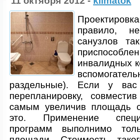
11 октября 2012 -
klimatok
Проектиров
правило, н
санузлов та
приспособле
инвалидных к
вспомогат
раздельные). Если у вас
перепланировку, совмести
самым увеличив площадь с
это. Применение специа
программ выполнимо толь
площади. Стоимость таког