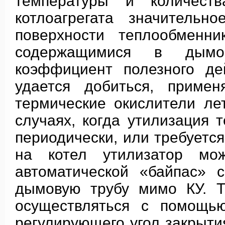
температуры и количес
котлоагрегата значительн
поверхности теплообменни
содержащимися в дымо
коэффициент полезного де
удается добиться, примен
термические окислители ле
случаях, когда утилизация 
периодически, или требуется
на котел утилизатор мо
автоматической «байпас» 
дымовую трубу мимо КУ. Т
осуществляться с помощью
регулирующего угол закрыти