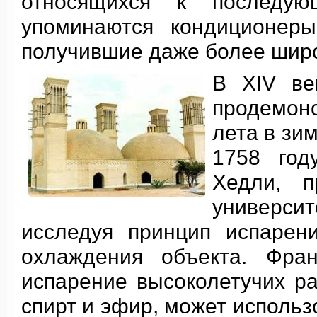
относящихся к последую
упоминаются кондиционе
получившие даже более шир
В XIV ве
продемонс
лета в зим
1758 го
Хедли, п
универс
исследуя принцип испарен
охлаждения объекта. Фра
испарение высоколетучих ра
спирт и эфир, может исполь