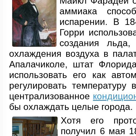
Майкл Фарадей о
аммиака спосо
испарении. В 18
Горри использов
создания льда,
охлаждения воздуха в пала
Апалачиколе, штат Флорид
использовать его как авто
регулировать температуру 
централизованное
кондицио
бы охлаждать целые города.
Хотя его прот
получил 6 мая 1