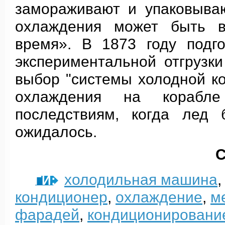
замораживают и упаковываю
охлаждения может быть в
время». В 1873 году подг
экспериментальной отгрузк
выбор "системы холодной к
охлаждения на корабле
последствиям, когда лед 
ожидалось.
С
холодильная машина
ТЕГИ:
кондиционер
,
охлаждение
,
м
фарадей
,
кондиционировани