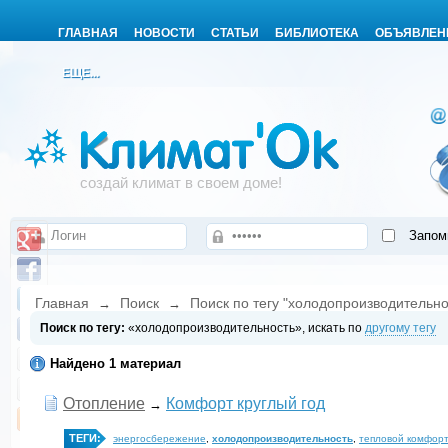
ГЛАВНАЯ
НОВОСТИ
СТАТЬИ
БИБЛИОТЕКА
ОБЪЯВЛЕН
ЕЩЕ...
создай климат в своем доме!
Запом
Главная
Поиск
Поиск по тегу "холодопроизводительно
→
→
Поиск по тегу:
«холодопроизводительность», искать по
другому тегу
Найдено 1 материал
Отопление
Комфорт круглый год
→
ТЕГИ:
энергосбережение
,
холодопроизводительность
,
тепловой комфорт