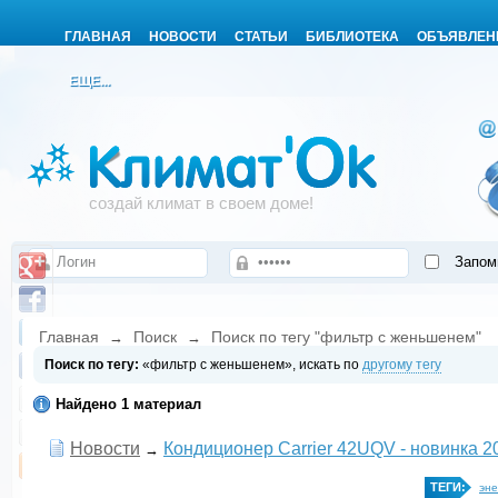
ГЛАВНАЯ
НОВОСТИ
СТАТЬИ
БИБЛИОТЕКА
ОБЪЯВЛЕН
ЕЩЕ...
создай климат в своем доме!
Запом
Главная
Поиск
Поиск по тегу "фильтр с женьшенем"
→
→
Поиск по тегу:
«фильтр с женьшенем», искать по
другому тегу
Найдено 1 материал
Новости
Кондиционер Carrier 42UQV - новинка 2
→
ТЕГИ:
эне