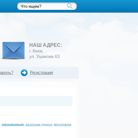
НАШ АДРЕС:
г. Киев,
ул. Ушакова 63
пароль?
Регистрация
укрзализныця
,
железные дороги
,
вентиляция