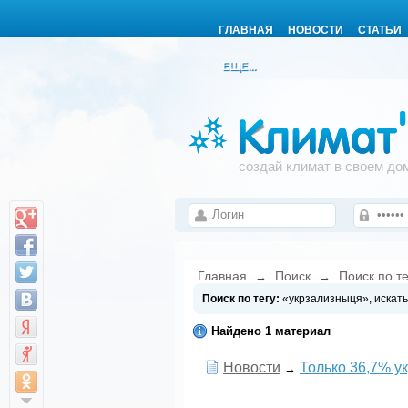
ГЛАВНАЯ
НОВОСТИ
СТАТЬИ
ЕЩЕ...
создай климат в своем до
Главная
Поиск
Поиск по т
→
→
Поиск по тегу:
«укрзализныця», искат
Найдено 1 материал
Новости
Только 36,7% у
→