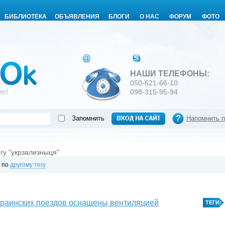
БИБЛИОТЕКА
ОБЪЯВЛЕНИЯ
БЛОГИ
О НАС
ФОРУМ
ФОТО
НАШИ ТЕЛЕФОНЫ:
050-621-66-10
ме!
098-315-95-94
Запомнить
Напомнить 
егу "укрзализныця"
ь по
другому тегу
краинских поездов оснащены вентиляцией
ТЕГИ: