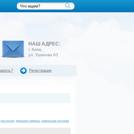
НАШ АДРЕС:
г. Киев,
ул. Ушакова 63
пароль?
Регистрация
,
растения
,
принцип сифона
,
капельная система