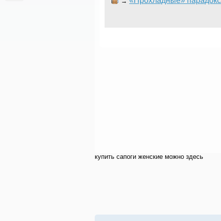
«Прохладные» парадокс
→
купить cапоги женские можно здесь