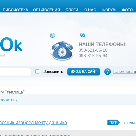
БИБЛИОТЕКА
ОБЪЯВЛЕНИЯ
БЛОГИ
О НАС
ФОРУМ
ФОТО
НАШИ ТЕЛЕФОНЫ:
050-621-66-10
ме!
098-315-95-94
Запомнить
Напомнить 
гу "теплица"
угому тегу
ассник изобрел мечту дачника
ТЕГИ:
теплица