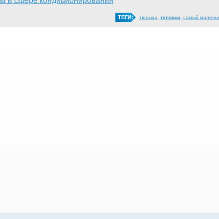
ы в сфере кондиционирования
ТЕГИ:
тюрьма
,
теплица
,
самый малень