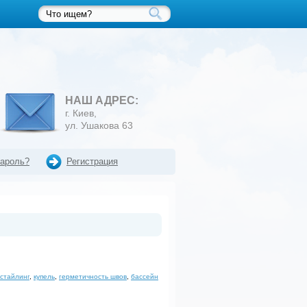
НАШ АДРЕС:
г. Киев,
ул. Ушакова 63
пароль?
Регистрация
стайлинг
,
купель
,
герметичность швов
,
бассейн