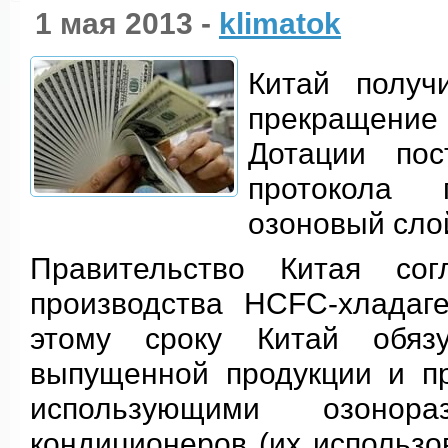
1 мая 2013 -
klimatok
Китай получ
прекращение
Дотации пос
протокола
озоновый сло
Правительство Китая сог
производства HCFC-хладаге
этому сроку Китай обяз
выпущенной продукции и пр
использующими озонор
кондиционеров (их использо